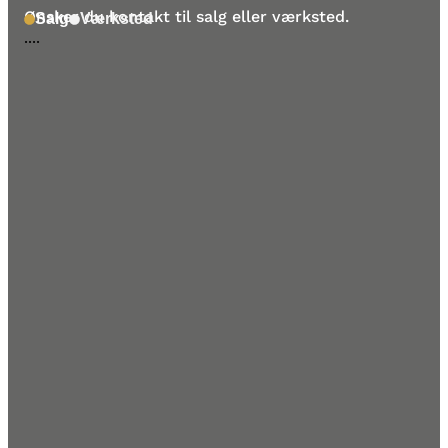
Ønsker du kontakt til salg eller værksted.
Salg
Værksted
....