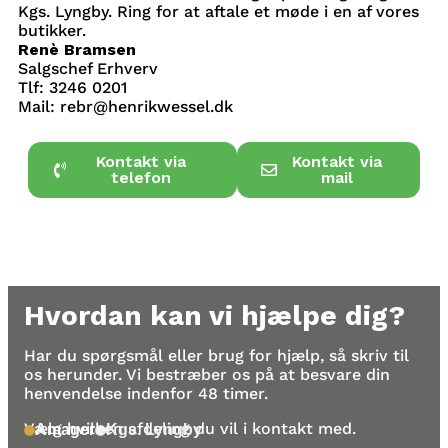
Kgs. Lyngby. Ring for at aftale et møde i en af vores
butikker.
Renè Bramsen
Salgschef Erhverv
Tlf:
3246 0201
Mail:
rebr@henrikwessel.dk
Kontakt via
Kontakt via
telefon
mail
Hvordan kan vi hjælpe dig?
Har du spørgsmål eller brug for hjælp, så skriv til
os herunder. Vi bestræber os på at besvare din
henvendelse indenfor 48 timer.
Vælg hvilken afdeling du vil i kontakt med.
Amager
Kgs. Lyngby