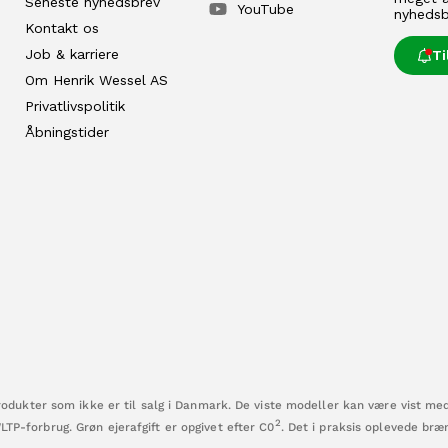
Seneste nyhedsbrev
YouTube
nyhedsb
Kontakt os
Job & karriere
T
Om Henrik Wessel AS
Privatlivspolitik
Åbningstider
dukter som ikke er til salg i Danmark. De viste modeller kan være vist me
2
WLTP-forbrug. Grøn ejerafgift er opgivet efter C0
. Det i praksis oplevede br