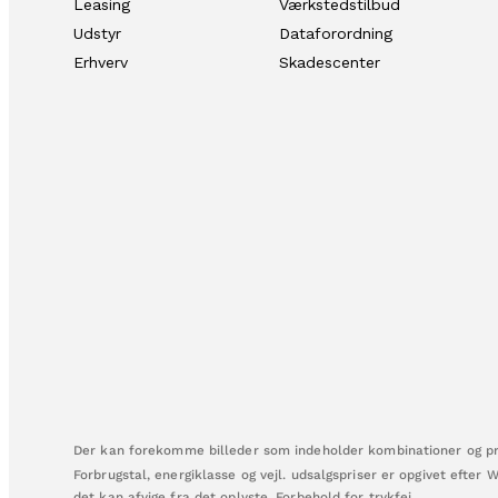
Leasing
Værkstedstilbud
Udstyr
Dataforordning
Erhverv
Skadescenter
Der kan forekomme billeder som indeholder kombinationer og pro
Forbrugstal, energiklasse og vejl. udsalgspriser er opgivet efter 
det kan afvige fra det oplyste. Forbehold for trykfej