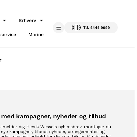
Erhverv
 service
Marine
r
 med kampagner, nyheder og tilbud
tilmelder dig Henrik Wessels nyhedsbrev, modtager du
 nye kampagner, tilbud, nyheder, arrangementer og
ndet relevant indhold for dig som bilejer. Vi udsender