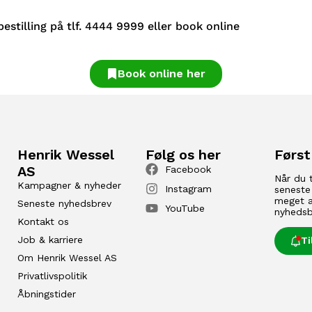
estilling på tlf. 4444 9999 eller book online
Book online her
Henrik Wessel
Følg os her
Først
AS
Facebook
Når du 
Kampagner & nyheder
Instagram
seneste
meget a
Seneste nyhedsbrev
YouTube
nyhedsb
Kontakt os
Job & karriere
T
Om Henrik Wessel AS
Privatlivspolitik
Åbningstider