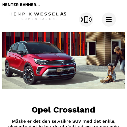
HENTER BANNER...
Opel Crossland
Måske er det den selvsikre SUV med det enkle,
elegante design har du et godt udsyn fra den høje