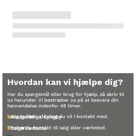
Hvordan kan vi hjælpe dig?
Har du spørgsmål eller brug for hjælp, så skriv til
os herunder. Vi bestræber os på at besvare din
henvendelse indenfor 48 timer.
Vælg hvilken afdeling du vil i kontakt med.
Amager
Kgs. Lyngby
Ønsker du kontakt til salg eller værksted.
Salg
Værksted
....