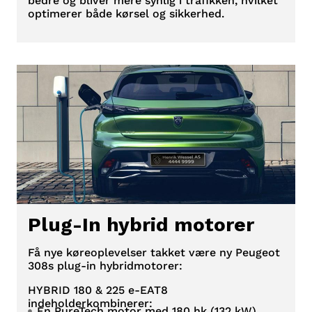
bedre og bliver mere synlig i trafikken, hvilket
optimerer både kørsel og sikkerhed.
Plug-In hybrid motorer
Få nye køreoplevelser takket være ny Peugeot
308s plug-in hybridmotorer:
HYBRID 180 & 225 e-EAT8
indeholderkombinerer:
En PureTech motor med 180 hk (132 kW)