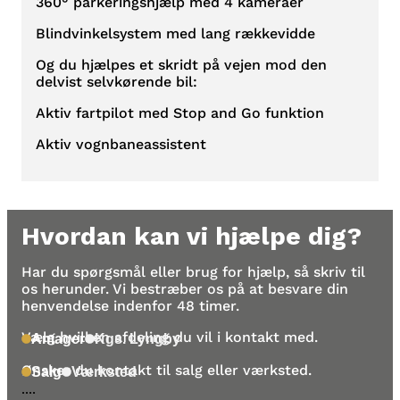
360° parkeringshjælp med 4 kameraer
Blindvinkelsystem med lang rækkevidde
Og du hjælpes et skridt på vejen mod den
delvist selvkørende bil:
Aktiv fartpilot med Stop and Go funktion
Aktiv vognbaneassistent
Hvordan kan vi hjælpe dig?
Har du spørgsmål eller brug for hjælp, så skriv til
os herunder. Vi bestræber os på at besvare din
henvendelse indenfor 48 timer.
Vælg hvilken afdeling du vil i kontakt med.
Amager
Kgs. Lyngby
Ønsker du kontakt til salg eller værksted.
Salg
Værksted
....