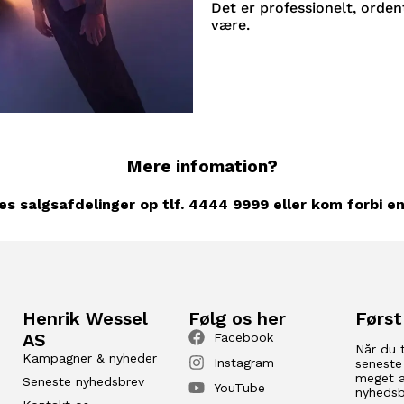
Det er professionelt, orden
være.
Mere infomation?
es salgsafdelinger op tlf. 4444 9999 eller kom forbi en
Henrik Wessel
Følg os her
Først
AS
Facebook
Når du 
Kampagner & nyheder
Instagram
seneste
meget a
Seneste nyhedsbrev
YouTube
nyhedsb