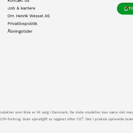
Kontakt os
Job & karriere
T
Om Henrik Wessel AS
Privatlivspolitik
Åbningstider
dukter som ikke er til salg i Danmark. De viste modeller kan være vist me
2
WLTP-forbrug. Grøn ejerafgift er opgivet efter C0
. Det i praksis oplevede br